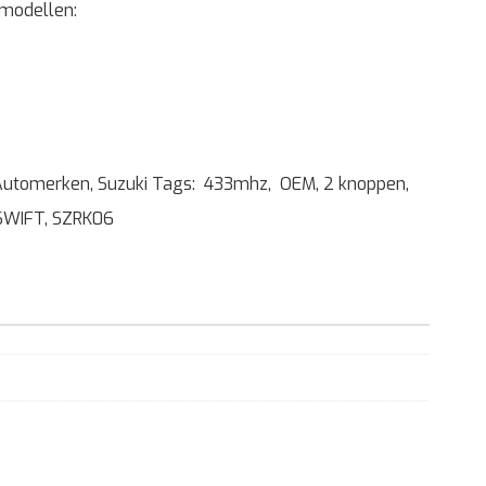
 modellen:
Automerken
,
Suzuki
Tags:
433mhz
,
OEM
,
2 knoppen
,
SWIFT
,
SZRK06