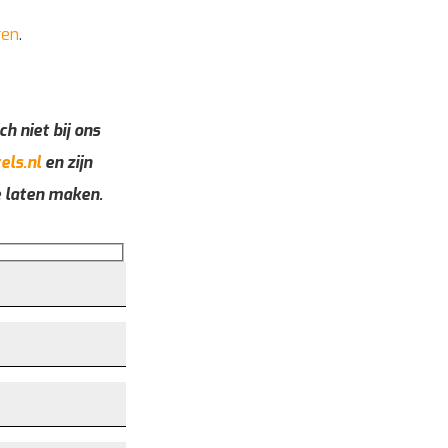
ren
.
ch niet bij ons
els.nl
en zijn
e laten maken.