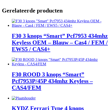
Gerelateerde producten
F30 3 knops “Smart” Pcf7953 434mhz
Keyless OEM – Blauw – Cas4 / FEM /
EWS5 / CAS4+
F30 ROOD 3 knops “Smart”
Pcf7953P/45P 434mhz Keyless –
CAS4/FEM
KYDZ Ferrari Type 4 knops