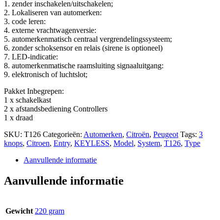
1. zender inschakelen/uitschakelen;
2. Lokaliseren van automerken:
3. code leren:
4. externe vrachtwagenversie:
5. automerkenmatisch centraal vergrendelingssysteem;
6. zonder schoksensor en relais (sirene is optioneel)
7. LED-indicatie:
8. automerkenmatische raamsluiting signaaluitgang:
9. elektronisch of luchtslot;
Pakket Inbegrepen:
1 x schakelkast
2 x afstandsbediening Controllers
1 x draad
SKU:
T126
Categorieën:
Automerken
,
Citroën
,
Peugeot
Tags:
3
knops
,
Citroen
,
Entry
,
KEYLESS
,
Model
,
System
,
T126
,
Type
Aanvullende informatie
Aanvullende informatie
Gewicht
220 gram