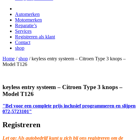
Automerken
Motormerken
Reparatie’s
Services
Registreren als klant
Contact
shop
Home
/
shop
/
keyless entry systeem – Citroen Type 3 knops –
Model T126
keyless entry systeem – Citroen Type 3 knops –
Model T126
"Bel voor een complete prijs inclusief programmeren en slijpen
072-5723101"
Registreren
Let op: Als autobedrijf kunt u zich bij ons registreren om de