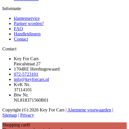
Informatie
klantenservice
Partner worden?
FAQ
Handleidingen
Contact
Contact
Key For Cars
Pascalstraat 27
1704RE Heerhugowaard
072-5723101
info@keyforcars.nl
KvK Nr.
37114101
Btw Nr.
NL818371560B01
Copyright (©) 2026 Key For Cars |
Algemene voorwaarden
|
Sitemap
|
Privacy
Shopping cart
0