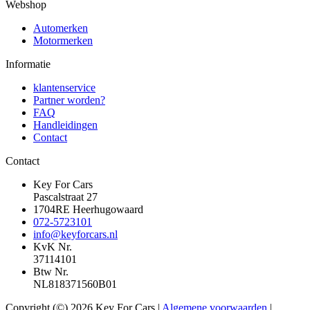
Webshop
Automerken
Motormerken
Informatie
klantenservice
Partner worden?
FAQ
Handleidingen
Contact
Contact
Key For Cars
Pascalstraat 27
1704RE Heerhugowaard
072-5723101
info@keyforcars.nl
KvK Nr.
37114101
Btw Nr.
NL818371560B01
Copyright (©) 2026 Key For Cars |
Algemene voorwaarden
|