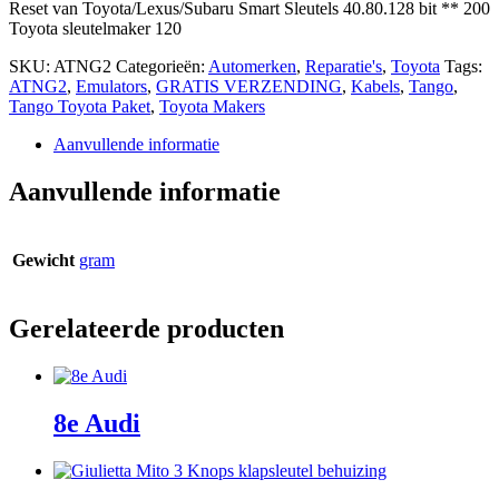
Reset van Toyota/Lexus/Subaru Smart Sleutels 40.80.128 bit ** 200
Toyota sleutelmaker 120
SKU:
ATNG2
Categorieën:
Automerken
,
Reparatie's
,
Toyota
Tags:
ATNG2
,
Emulators
,
GRATIS VERZENDING
,
Kabels
,
Tango
,
Tango Toyota Paket
,
Toyota Makers
Aanvullende informatie
Aanvullende informatie
Gewicht
gram
Gerelateerde producten
8e Audi