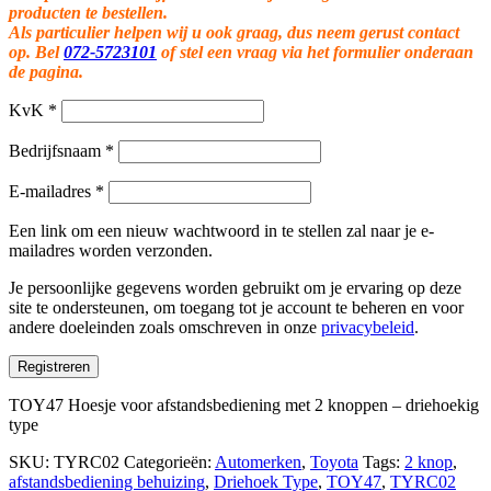
producten te bestellen.
Als particulier helpen wij u ook graag, dus neem gerust contact
op. Bel
072-5723101
of stel een vraag via het formulier onderaan
de pagina.
KvK
*
Bedrijfsnaam
*
E-mailadres
*
Een link om een nieuw wachtwoord in te stellen zal naar je e-
mailadres worden verzonden.
Je persoonlijke gegevens worden gebruikt om je ervaring op deze
site te ondersteunen, om toegang tot je account te beheren en voor
andere doeleinden zoals omschreven in onze
privacybeleid
.
Registreren
TOY47 Hoesje voor afstandsbediening met 2 knoppen – driehoekig
type
SKU:
TYRC02
Categorieën:
Automerken
,
Toyota
Tags:
2 knop
,
afstandsbediening behuizing
,
Driehoek Type
,
TOY47
,
TYRC02