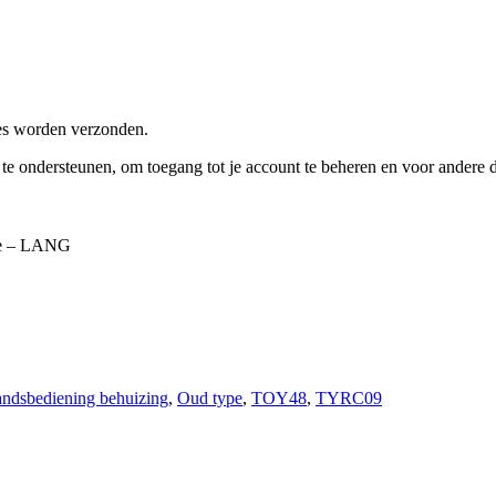
res worden verzonden.
e te ondersteunen, om toegang tot je account te beheren en voor andere
pe – LANG
andsbediening behuizing
,
Oud type
,
TOY48
,
TYRC09