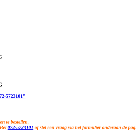
G
G
 072-5723101"
en te bestellen.
 Bel
072-5723101
of stel een vraag via het formulier onderaan de pag