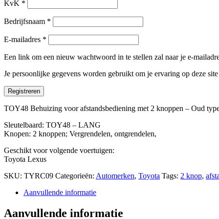
KvK
*
Bedrijfsnaam
*
E-mailadres
*
Een link om een nieuw wachtwoord in te stellen zal naar je e-mailad
Je persoonlijke gegevens worden gebruikt om je ervaring op deze sit
Registreren
TOY48 Behuizing voor afstandsbediening met 2 knoppen – Oud ty
Sleutelbaard: TOY48 – LANG
Knopen: 2 knoppen; Vergrendelen, ontgrendelen,
Geschikt voor volgende voertuigen:
Toyota Lexus
SKU:
TYRC09
Categorieën:
Automerken
,
Toyota
Tags:
2 knop
,
afst
Aanvullende informatie
Aanvullende informatie