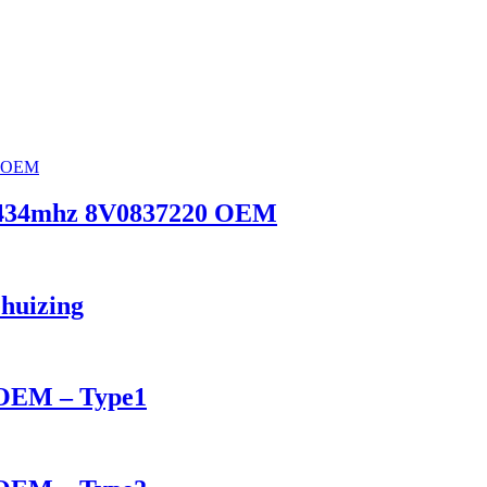
S 434mhz 8V0837220 OEM
ehuizing
 OEM – Type1