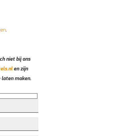
ren
.
ch niet bij ons
els.nl
en zijn
e laten maken.