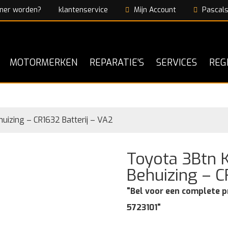
ner worden?
klantenservice
Mijn Account
Pascals
MOTORMERKEN
REPARATIE’S
SERVICES
REG
uizing – CR1632 Batterij – VA2
Toyota 3Btn 
Behuizing – C
"Bel voor een complete p
5723101"