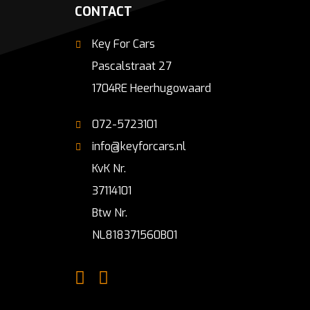
CONTACT
Key For Cars
Pascalstraat 27
1704RE Heerhugowaard
072-5723101
info@keyforcars.nl
KvK Nr.
37114101
Btw Nr.
NL818371560B01