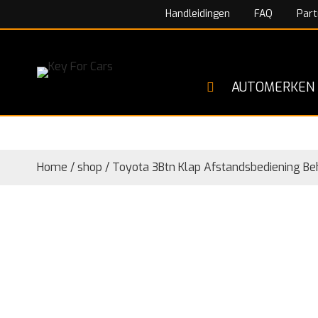
Handleidingen
FAQ
Part
AUTOMERKEN
Home
/
shop
/
Toyota 3Btn Klap Afstandsbediening Beh