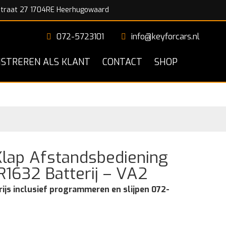
traat 27 1704RE Heerhugowaard
072-5723101
info@keyforcars.nl
ISTREREN ALS KLANT
CONTACT
SHOP
Klap Afstandsbediening
R1632 Batterij – VA2
rijs inclusief programmeren en slijpen 072-