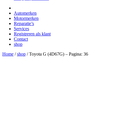
Automerken
Motormerken
Reparatie’s
Services
Registreren als klant
Contact
shop
Home
/
shop
/
Toyota G (4D67G) – Pagina: 36