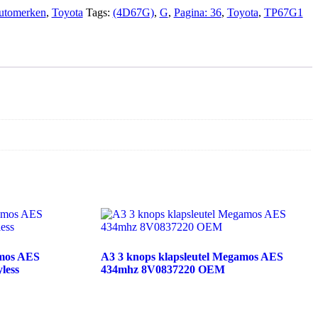
utomerken
,
Toyota
Tags:
(4D67G)
,
G
,
Pagina: 36
,
Toyota
,
TP67G1
amos AES
A3 3 knops klapsleutel Megamos AES
less
434mhz 8V0837220 OEM