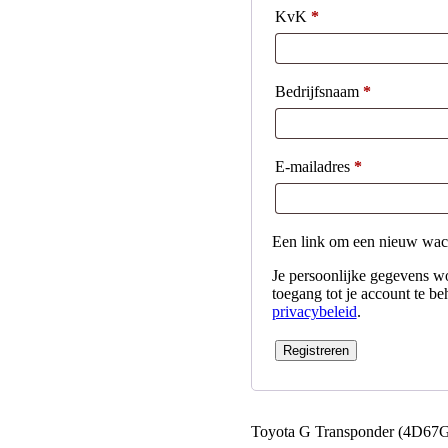
KvK
*
Bedrijfsnaam
*
E-mailadres
*
Een link om een nieuw wacht
Je persoonlijke gegevens wo
toegang tot je account te b
privacybeleid
.
Registreren
Toyota G Transponder (4D67G)