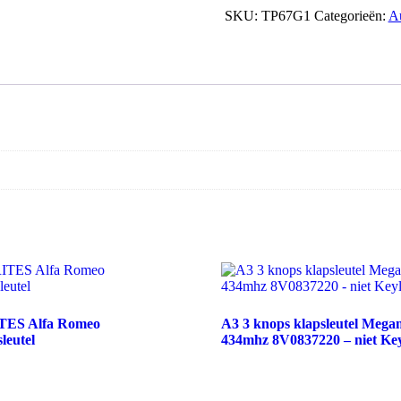
SKU:
TP67G1
Categorieën:
A
TES Alfa Romeo
A3 3 knops klapsleutel Meg
sleutel
434mhz 8V0837220 – niet Key