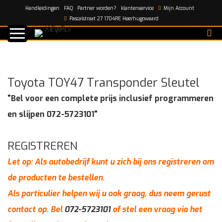
Handleidingen
FAQ
Partner worden?
klantenservice
Mijn Account
Home
/
shop
/
Toyota TOY47 Transponder Sleutel
Pascalstraat 27 1704RE Heerhugowaard
Toyota TOY47 Transponder Sleutel
"Bel voor een complete prijs inclusief programmeren
en slijpen 072-5723101"
REGISTREREN
Let op: Als autobedrijf kunt u zich bij ons registreren om
de producten te bestellen.
Als particulier helpen wij u ook graag, dus neem gerust
contact op. Bel
072-5723101
of stel een vraag via het