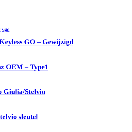
Keyless GO – Gewijzigd
mhz OEM – Type1
 Giulia/Stelvio
lvio sleutel