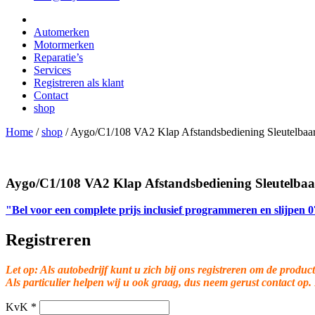
Automerken
Motormerken
Reparatie’s
Services
Registreren als klant
Contact
shop
Home
/
shop
/
Aygo/C1/108 VA2 Klap Afstandsbediening Sleutelbaa
Aygo/C1/108 VA2 Klap Afstandsbediening Sleutelba
"Bel voor een complete prijs inclusief programmeren en slijpen
Registreren
Let op: Als autobedrijf kunt u zich bij ons registreren om de product
Als particulier helpen wij u ook graag, dus neem gerust contact op.
KvK
*