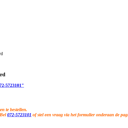
rd
ard
 072-5723101"
en te bestellen.
 Bel
072-5723101
of stel een vraag via het formulier onderaan de pag