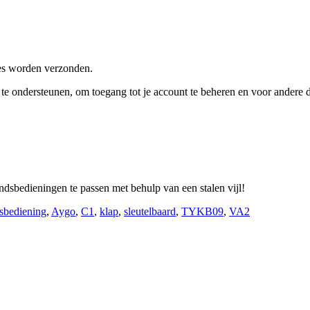
res worden verzonden.
e te ondersteunen, om toegang tot je account te beheren en voor andere
sbedieningen te passen met behulp van een stalen vijl!
dsbediening
,
Aygo
,
C1
,
klap
,
sleutelbaard
,
TYKB09
,
VA2