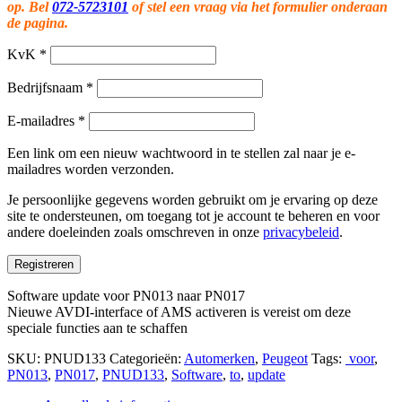
op. Bel
072-5723101
of stel een vraag via het formulier onderaan
de pagina.
KvK
*
Bedrijfsnaam
*
E-mailadres
*
Een link om een nieuw wachtwoord in te stellen zal naar je e-
mailadres worden verzonden.
Je persoonlijke gegevens worden gebruikt om je ervaring op deze
site te ondersteunen, om toegang tot je account te beheren en voor
andere doeleinden zoals omschreven in onze
privacybeleid
.
Registreren
Software update voor PN013 naar PN017
Nieuwe AVDI-interface of AMS activeren is vereist om deze
speciale functies aan te schaffen
SKU:
PNUD133
Categorieën:
Automerken
,
Peugeot
Tags:
voor
,
PN013
,
PN017
,
PNUD133
,
Software
,
to
,
update