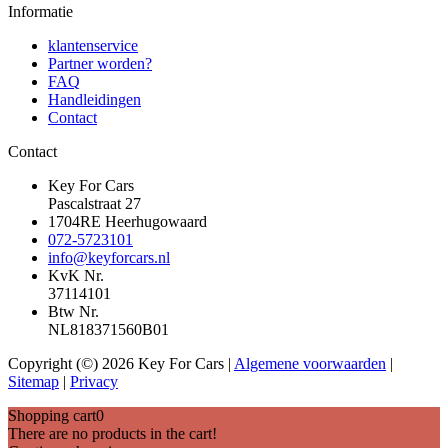
Informatie
klantenservice
Partner worden?
FAQ
Handleidingen
Contact
Contact
Key For Cars
Pascalstraat 27
1704RE Heerhugowaard
072-5723101
info@keyforcars.nl
KvK Nr.
37114101
Btw Nr.
NL818371560B01
Copyright (©) 2026 Key For Cars |
Algemene voorwaarden
|
Sitemap
|
Privacy
Shopping cart
0
There are no products in the cart!