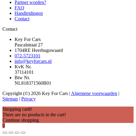
Partner worden?
FAQ
Handleidingen
Contact
Contact
Key For Cars
Pascalstraat 27
1704RE Heerhugowaard
072-5723101
info@keyforcars.nl
KvK Nr.
37114101
Btw Nr.
NL818371560B01
Copyright (©) 2026 Key For Cars |
Algemene voorwaarden
|
Sitemap
|
Privacy
Shopping cart
0
There are no products in the cart!
Continue shopping
0