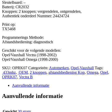
Sleutelbaard: –
Batterij: CR2032
Knoppen: 2 knoppen; vergrendelen, ontgrendelen,
Authentiek onderdeel Nummer: 24424724
Print op:
TX5468
Programmerings Methode:
Afstandsbediening: diagnostisch
Geschikt voor de volgende modellen:
Opel/Vauxhall Vectra (1998-2002)
Opel/Vauxhall Omega (1998-2000)
SKU:
OPRK07
Categorieën:
Automerken
,
Opel-Vauxhall
Tags:
433mhz
,
OEM
,
2 knoppen
,
afstandsbediening Kop
,
Omega
,
Opel
,
OPRK07
,
Vectra B
Aanvullende informatie
Aanvullende informatie
Gewicht
30 gram