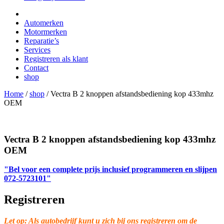
Automerken
Motormerken
Reparatie’s
Services
Registreren als klant
Contact
shop
Home
/
shop
/
Vectra B 2 knoppen afstandsbediening kop 433mhz
OEM
Vectra B 2 knoppen afstandsbediening kop 433mhz
OEM
"Bel voor een complete prijs inclusief programmeren en slijpen
072-5723101"
Registreren
Let op: Als autobedrijf kunt u zich bij ons registreren om de