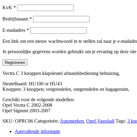
KvK
*
Bedrijfsnaam
*
E-mailadres
*
Een link om een nieuw wachtwoord in te stellen zal naar je e-mailad
Je persoonlijke gegevens worden gebruikt om je ervaring op deze sit
Registreren
Vectra C 3 knoppen klapsleutel afstandsbediening behuizing,
Sleutelbaard: HU100 or HU43
Knoppen: 3 knoppen; vergrendelen, ontgrendelen en bagageruim,
Geschikt voor de volgende modellen:
Opel Vectra C 2002-2008
Opel Signum 2003-2007
SKU:
OPRC06
Categorieën:
Automerken
,
Opel-Vauxhall
Tags:
3 kn
Aanvullende informatie