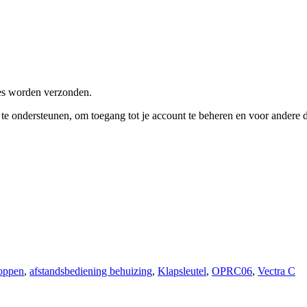
res worden verzonden.
e te ondersteunen, om toegang tot je account te beheren en voor andere
oppen
,
afstandsbediening behuizing
,
Klapsleutel
,
OPRC06
,
Vectra C