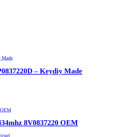
8P0837220D – Keydiy Made
S 434mhz 8V0837220 OEM