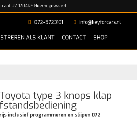
traat 27 1704RE Heerhugowaard
072-5723101
info@keyforcars.nl
ISTREREN ALS KLANT
CONTACT
SHOP
oyota type 3 knops klap
afstandsbediening
rijs inclusief programmeren en slijpen 072-