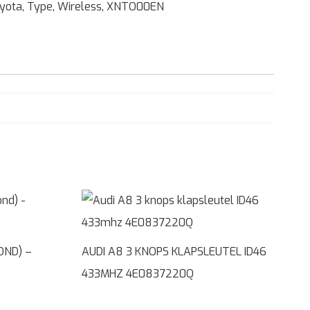
yota
,
Type
,
Wireless
,
XNTO00EN
OND) –
AUDI A8 3 KNOPS KLAPSLEUTEL ID46
433MHZ 4E0837220Q