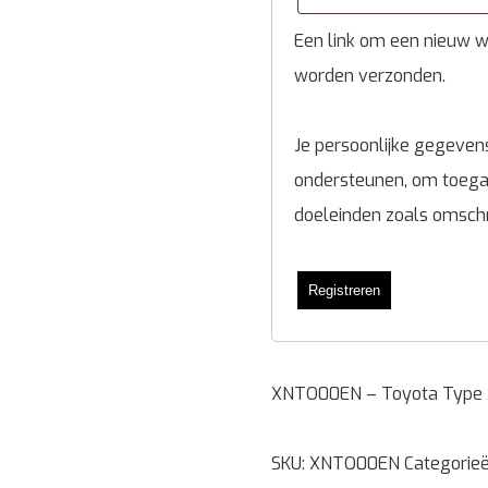
Een link om een nieuw wa
worden verzonden.
Je persoonlijke gegevens
ondersteunen, om toegan
doeleinden zoals omsch
Registreren
XNTO00EN – Toyota Type 3
SKU:
XNTO00EN
Categorie