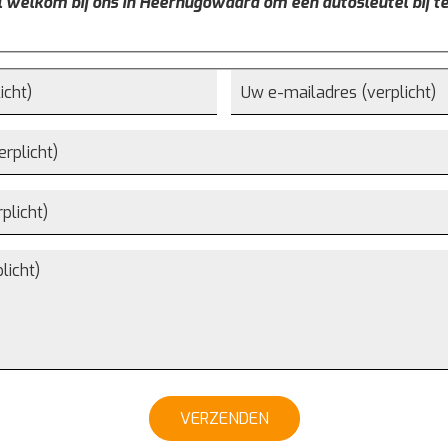
l welkom bij ons in Heerhugowaard om een autosleutel bij t
VERZENDEN