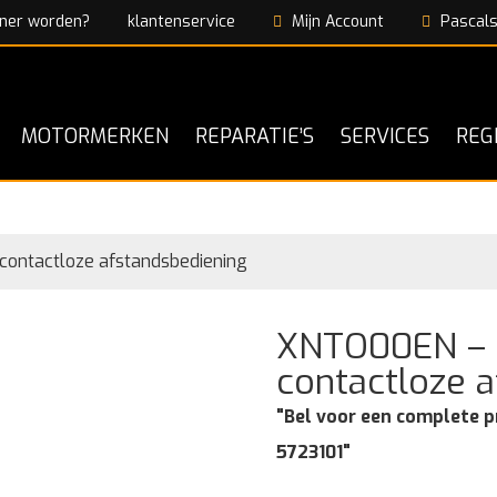
ner worden?
klantenservice
Mijn Account
Pascals
MOTORMERKEN
REPARATIE’S
SERVICES
REG
contactloze afstandsbediening
XNTO00EN – T
contactloze 
"Bel voor een complete p
5723101"