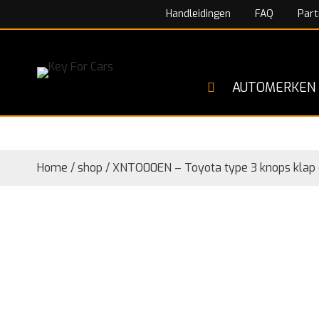
Handleidingen
FAQ
Part
AUTOMERKEN
Home
/
shop
/
XNTO00EN – Toyota type 3 knops klap 