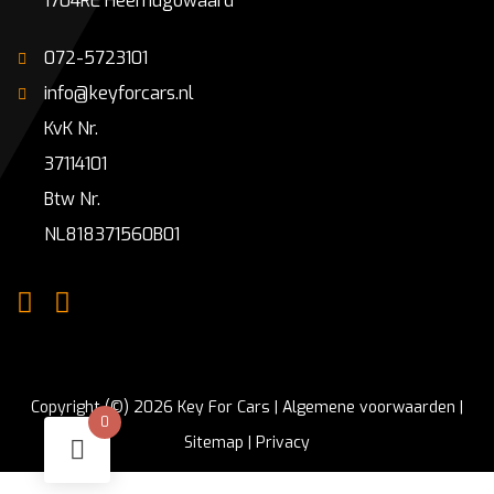
1704RE Heerhugowaard
072-5723101
info@keyforcars.nl
KvK Nr.
37114101
Btw Nr.
NL818371560B01
Copyright (©) 2026 Key For Cars |
Algemene voorwaarden
|
0
Sitemap
|
Privacy