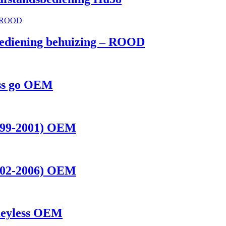
bediening behuizing – ROOD
ess go OEM
1999-2001) OEM
2002-2006) OEM
Keyless OEM