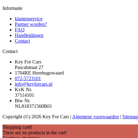
Informatie
klantenservice
Partner worden?
FAQ
Handleidingen
Contact
Contact
Key For Cars
Pascalstraat 27
1704RE Heerhugowaard
072-5723101
info@keyforcars.nl
KvK Nr.
37114101
Btw Nr.
NL818371560B01
Copyright (©) 2026 Key For Cars |
Algemene voorwaarden
|
Sitemap
Shopping cart
0
There are no products in the cart!