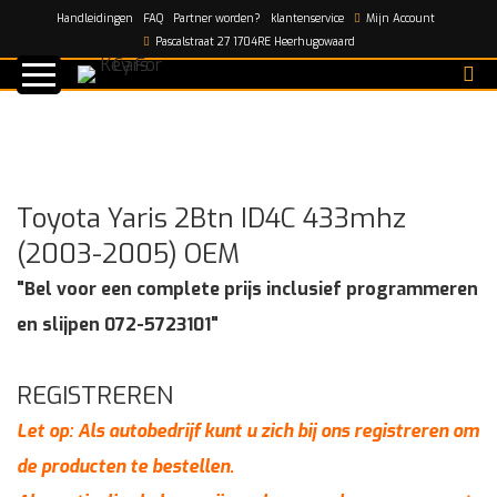
Handleidingen
FAQ
Partner worden?
klantenservice
Mijn Account
Home
/
shop
/
Toyota Yaris 2Btn ID4C 433mhz (2003-
Pascalstraat 27 1704RE Heerhugowaard
2005) OEM
Toyota Yaris 2Btn ID4C 433mhz
(2003-2005) OEM
"Bel voor een complete prijs inclusief programmeren
en slijpen 072-5723101"
REGISTREREN
Let op: Als autobedrijf kunt u zich bij ons registreren om
de producten te bestellen.