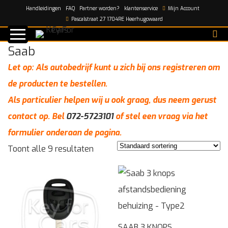
Handleidingen
FAQ
Partner worden?
klantenservice
Mijn Account
Home
/
Automerken
/
Saab
Pascalstraat 27 1704RE Heerhugowaard
Saab
Let op: Als autobedrijf kunt u zich bij ons registreren om
de producten te bestellen.
Als particulier helpen wij u ook graag, dus neem gerust
contact op. Bel
072-5723101
of stel een vraag via het
formulier onderaan de pagina.
Toont alle 9 resultaten
SAAB 3 KNOPS