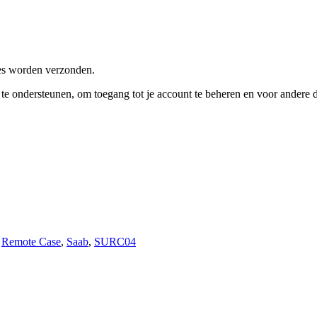
res worden verzonden.
e te ondersteunen, om toegang tot je account te beheren en voor andere
,
Remote Case
,
Saab
,
SURC04