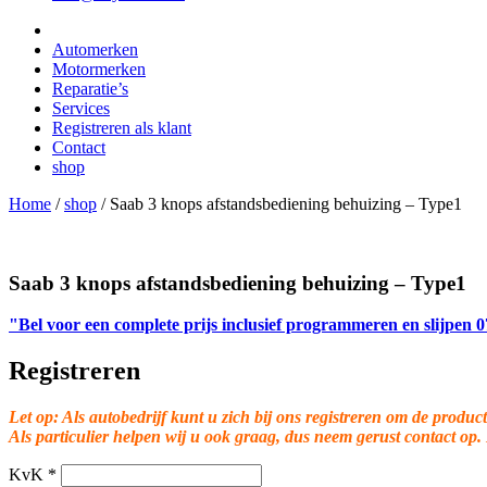
Automerken
Motormerken
Reparatie’s
Services
Registreren als klant
Contact
shop
Home
/
shop
/
Saab 3 knops afstandsbediening behuizing – Type1
Saab 3 knops afstandsbediening behuizing – Type1
"Bel voor een complete prijs inclusief programmeren en slijpen
Registreren
Let op: Als autobedrijf kunt u zich bij ons registreren om de product
Als particulier helpen wij u ook graag, dus neem gerust contact op.
KvK
*