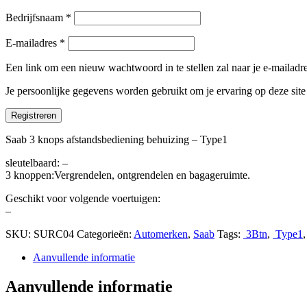
Bedrijfsnaam
*
E-mailadres
*
Een link om een nieuw wachtwoord in te stellen zal naar je e-mailad
Je persoonlijke gegevens worden gebruikt om je ervaring op deze sit
Registreren
Saab 3 knops afstandsbediening behuizing – Type1
sleutelbaard: –
3 knoppen:Vergrendelen, ontgrendelen en bagageruimte.
Geschikt voor volgende voertuigen:
–
SKU:
SURC04
Categorieën:
Automerken
,
Saab
Tags:
3Btn
,
Type1
Aanvullende informatie
Aanvullende informatie