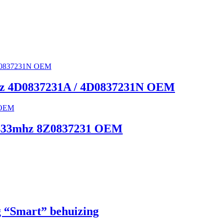
mhz 4D0837231A / 4D0837231N OEM
g 433mhz 8Z0837231 OEM
g “Smart” behuizing