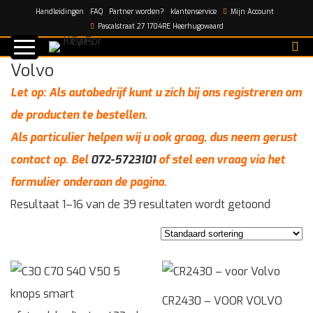
Handleidingen
FAQ
Partner worden?
klantenservice
Mijn Account
Home
/
Automerken
/
Volvo
Pascalstraat 27 1704RE Heerhugowaard
Volvo
Let op: Als autobedrijf kunt u zich bij ons registreren om
de producten te bestellen.
Als particulier helpen wij u ook graag, dus neem gerust
contact op. Bel
072-5723101
of stel een vraag via het
formulier onderaan de pagina.
Resultaat 1–16 van de 39 resultaten wordt getoond
CR2430 – VOOR VOLVO