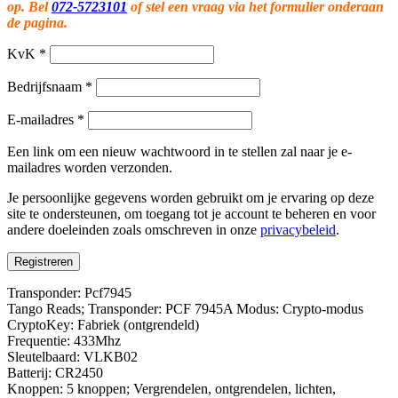
op. Bel
072-5723101
of stel een vraag via het formulier onderaan
de pagina.
KvK
*
Bedrijfsnaam
*
E-mailadres
*
Een link om een nieuw wachtwoord in te stellen zal naar je e-
mailadres worden verzonden.
Je persoonlijke gegevens worden gebruikt om je ervaring op deze
site te ondersteunen, om toegang tot je account te beheren en voor
andere doeleinden zoals omschreven in onze
privacybeleid
.
Registreren
Transponder: Pcf7945
Tango Reads; Transponder: PCF 7945A Modus: Crypto-modus
CryptoKey: Fabriek (ontgrendeld)
Frequentie: 433Mhz
Sleutelbaard: VLKB02
Batterij: CR2450
Knoppen: 5 knoppen; Vergrendelen, ontgrendelen, lichten,