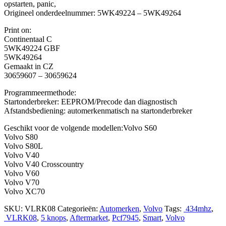
opstarten, panic,
Origineel onderdeelnummer: 5WK49224 – 5WK49264
Print on:
Continentaal C
5WK49224 GBF
5WK49264
Gemaakt in CZ
30659607 – 30659624
Programmeermethode:
Startonderbreker: EEPROM/Precode dan diagnostisch
Afstandsbediening: automerkenmatisch na startonderbreker
Geschikt voor de volgende modellen:Volvo S60
Volvo S80
Volvo S80L
Volvo V40
Volvo V40 Crosscountry
Volvo V60
Volvo V70
Volvo XC70
SKU:
VLRK08
Categorieën:
Automerken
,
Volvo
Tags:
434mhz
,
VLRK08
,
5 knops
,
Aftermarket
,
Pcf7945
,
Smart
,
Volvo