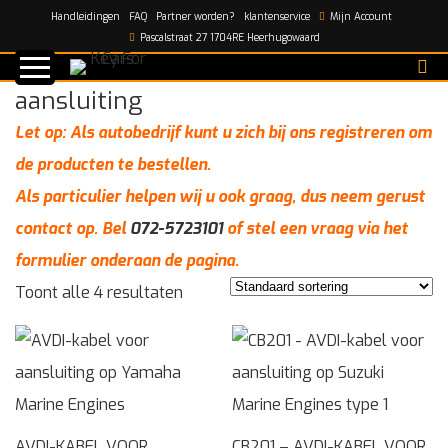
Handleidingen
FAQ
Partner worden?
klantenservice
Mijn Account
Home
/
aansluiting
Pascalstraat 27 1704RE Heerhugowaard
aansluiting
Let op: Als autobedrijf kunt u zich bij ons registreren om
de producten te bestellen.
Als particulier helpen wij u ook graag, dus neem gerust
contact op. Bel
072-5723101
of stel een vraag via het
formulier onderaan de pagina.
Toont alle 4 resultaten
AVDI-KABEL VOOR
CB201 – AVDI-KABEL VOOR