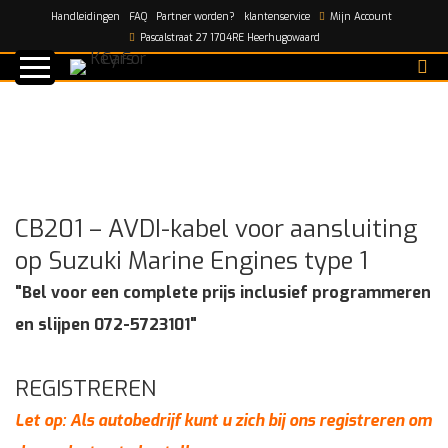
Handleidingen
FAQ
Partner worden?
klantenservice
Mijn Account
Home
/
shop
/
CB201 – AVDI-kabel voor aansluiting op
Pascalstraat 27 1704RE Heerhugowaard
Suzuki Marine Engines type 1
CB201 – AVDI-kabel voor aansluiting
op Suzuki Marine Engines type 1
"Bel voor een complete prijs inclusief programmeren
en slijpen 072-5723101"
REGISTREREN
Let op: Als autobedrijf kunt u zich bij ons registreren om