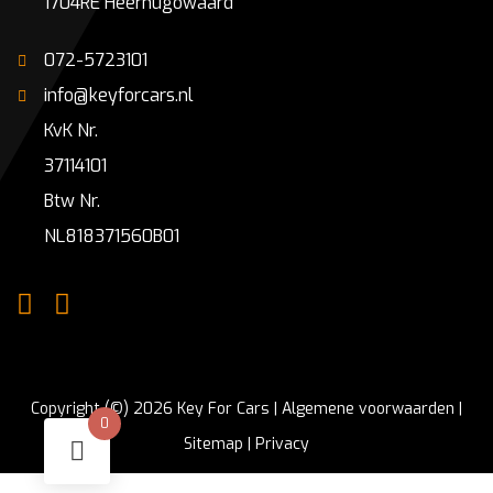
1704RE Heerhugowaard
072-5723101
info@keyforcars.nl
KvK Nr.
37114101
Btw Nr.
NL818371560B01
Copyright (©) 2026 Key For Cars |
Algemene voorwaarden
|
0
Sitemap
|
Privacy