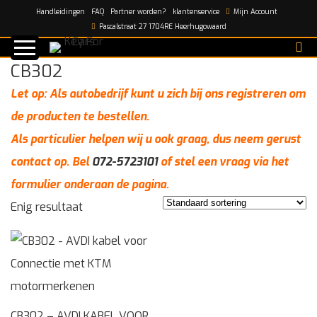
Handleidingen
FAQ
Partner worden?
klantenservice
Mijn Account
Home
/
CB302
Pascalstraat 27 1704RE Heerhugowaard
CB302
Let op: Als autobedrijf kunt u zich bij ons registreren om
de producten te bestellen.
Als particulier helpen wij u ook graag, dus neem gerust
contact op. Bel
072-5723101
of stel een vraag via het
formulier onderaan de pagina.
Enig resultaat
CB302 – AVDI KABEL VOOR