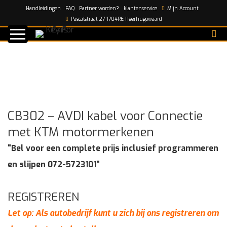
Handleidingen
FAQ
Partner worden?
klantenservice
Mijn Account
Home
/
shop
/
CB302 – AVDI kabel voor Connectie met
Pascalstraat 27 1704RE Heerhugowaard
KTM motormerkenen
CB302 – AVDI kabel voor Connectie
met KTM motormerkenen
"Bel voor een complete prijs inclusief programmeren
en slijpen 072-5723101"
REGISTREREN
Let op: Als autobedrijf kunt u zich bij ons registreren om