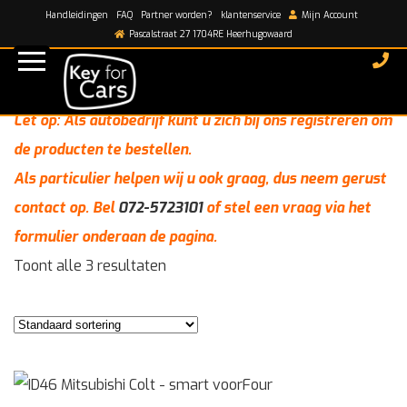
Handleidingen
FAQ
Partner worden?
klantenservice
Mijn Account
Home
/
Colt
Pascalstraat 27 1704RE Heerhugowaard
Colt
Let op: Als autobedrijf kunt u zich bij ons registreren om
de producten te bestellen.
Als particulier helpen wij u ook graag, dus neem gerust
contact op. Bel
072-5723101
of stel een vraag via het
formulier onderaan de pagina.
Toont alle 3 resultaten