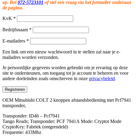
op. Bel
072-5723101
of stel een vraag via het formulier onderaan
de pagina.
KvK
*
Bedrijfsnaam
*
E-mailadres
*
Een link om een nieuw wachtwoord in te stellen zal naar je e-
mailadres worden verzonden.
Je persoonlijke gegevens worden gebruikt om je ervaring op deze
site te ondersteunen, om toegang tot je account te beheren en voor
andere doeleinden zoals omschreven in onze
privacybeleid
.
Registreren
OEM Mitsubishi COLT 2 knoppen afstandsbediening met Pcf7941
transponder,
Transponder: ID46 – Pcf7941
Tango Reads; Transponder: PCF 7941A Mode: Cryptot Mode
CryptoKey: Fabriek (ontgrendeld)
Frequentie: 433Mhz