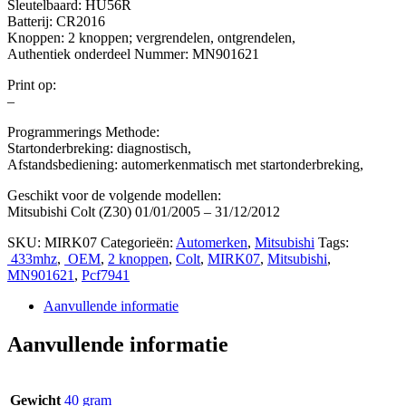
Sleutelbaard: HU56R
Batterij: CR2016
Knoppen: 2 knoppen; vergrendelen, ontgrendelen,
Authentiek onderdeel Nummer: MN901621
Print op:
–
Programmerings Methode:
Startonderbreking: diagnostisch,
Afstandsbediening: automerkenmatisch met startonderbreking,
Geschikt voor de volgende modellen:
Mitsubishi Colt (Z30) 01/01/2005 – 31/12/2012
SKU:
MIRK07
Categorieën:
Automerken
,
Mitsubishi
Tags:
433mhz
,
OEM
,
2 knoppen
,
Colt
,
MIRK07
,
Mitsubishi
,
MN901621
,
Pcf7941
Aanvullende informatie
Aanvullende informatie
Gewicht
40 gram