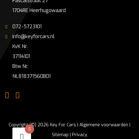
Pascalstraat 27
1704RE Heerhugowaard
072-5723101
info@keyforcars.nl
KvK Nr.
37114101
Btw Nr.
NL818371560B01
Copyright (©) 2026 Key For Cars |
Algemene voorwaarden
|
0
Sitemap
|
Privacy