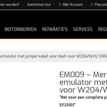
ner worden?
klantenservice
Mijn Account
Pascals
MOTORMERKEN
REPARATIE’S
SERVICES
REG
 emulator met jumper kabel voor dash voor W204/W212 (FBS
EM009 – Mer
emulator met
voor W204/W
"Bel voor een complete p
5723101"