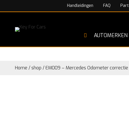
Handleidingen
FAQ
Part
AUTOMERKEN
Home
/
shop
/
EM009 – Mercedes Odometer correctie