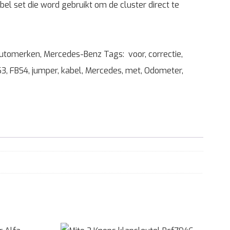
abel set die word gebruikt om de cluster direct te
utomerken
,
Mercedes-Benz
Tags:
voor
,
correctie
,
S3
,
FBS4
,
jumper
,
kabel
,
Mercedes
,
met
,
Odometer
,