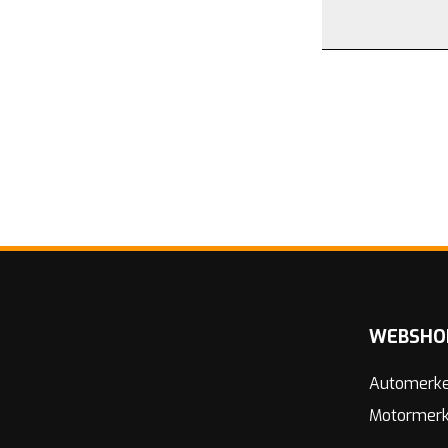
WEBSHO
Automerk
Motormer