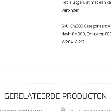
Het is uitgeruist met een k
verbinden,
SKU:
EM009
Categorieën:
A
dash
,
EM009
,
Emulator
,
FB
W204
,
W212
GERELATEERDE PRODUCTEN