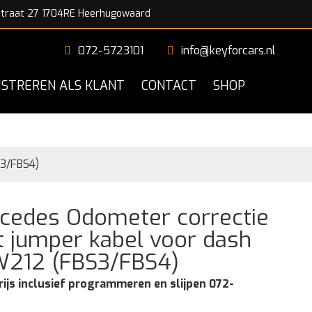
traat 27 1704RE Heerhugowaard
072-5723101
info@keyforcars.nl
ISTREREN ALS KLANT
CONTACT
SHOP
3/FBS4)
cedes Odometer correctie
 jumper kabel voor dash
212 (FBS3/FBS4)
rijs inclusief programmeren en slijpen 072-