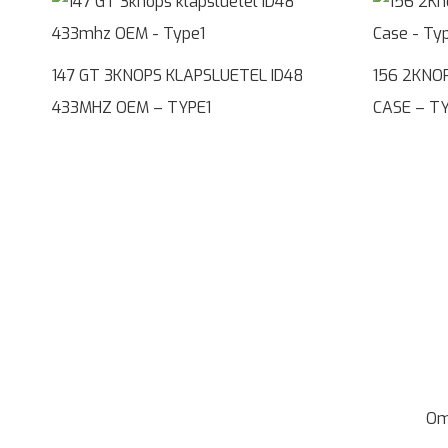
147 GT 3KNOPS KLAPSLUETEL ID48
156 2KNO
433MHZ OEM – TYPE1
CASE – T
Om