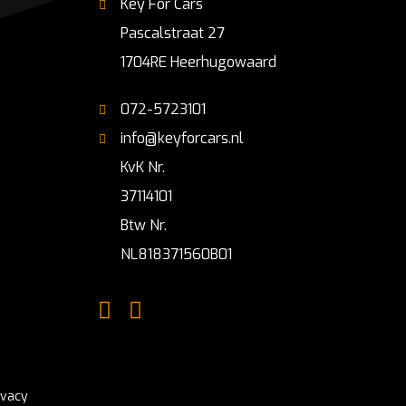
Key For Cars
Pascalstraat 27
1704RE Heerhugowaard
072-5723101
info@keyforcars.nl
KvK Nr.
37114101
Btw Nr.
NL818371560B01
ivacy