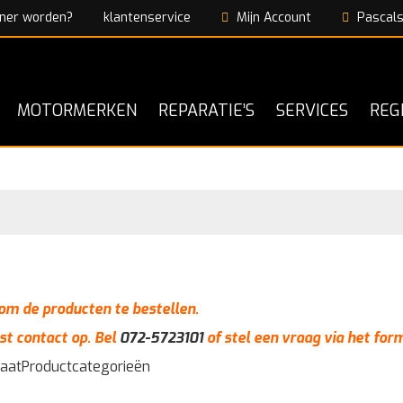
ner worden?
klantenservice
Mijn Account
Pascals
MOTORMERKEN
REPARATIE’S
SERVICES
REG
n om de producten te bestellen.
st contact op. Bel
072-5723101
of stel een vraag via het for
taat
Productcategorieën