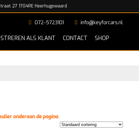
traat 27 1704RE Heerhugowaard
072-5723101
info@keyforcars.nl
ISTREREN ALS KLANT
CONTACT
SHOP
mulier onderaan de pagina.