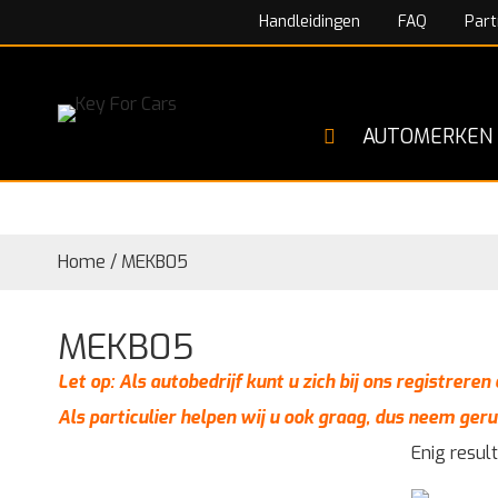
Handleidingen
FAQ
Part
AUTOMERKEN
Home
/
MEKB05
MEKB05
Let op: Als autobedrijf kunt u zich bij ons registrere
Als particulier helpen wij u ook graag, dus neem geru
Enig resul