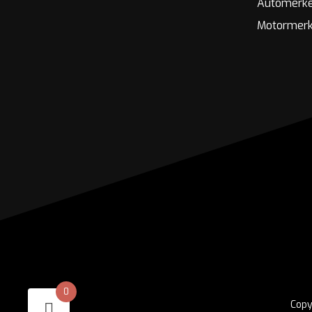
Automerk
Motormer
0
Copy