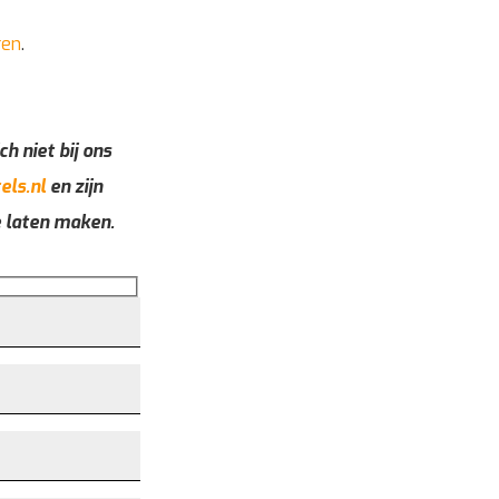
ren
.
ch niet bij ons
els.nl
en zijn
e laten maken.