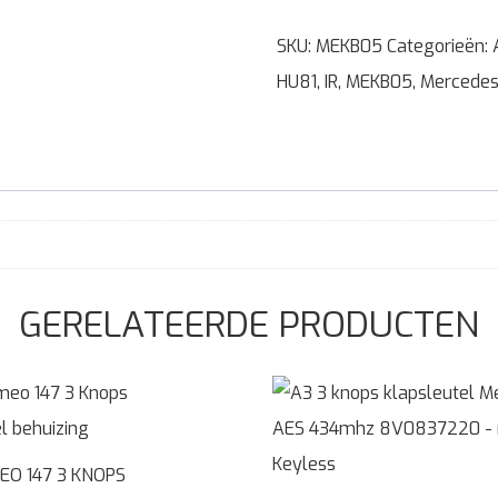
SKU:
MEKB05
Categorieën:
HU81
,
IR
,
MEKB05
,
Mercede
GERELATEERDE PRODUCTEN
EO 147 3 KNOPS