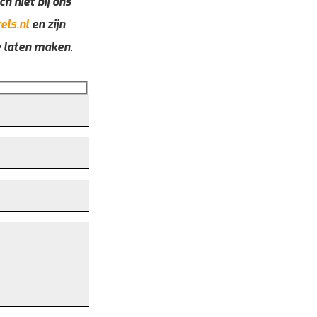
ch niet bij ons
els.nl
en zijn
e laten maken.