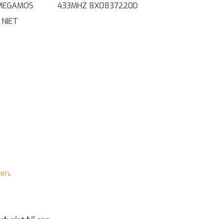
 MEGAMOS
433MHZ 8X0837220D
 NIET
ren
.