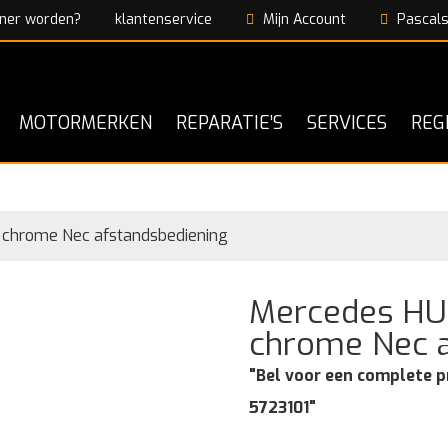
ner worden?
klantenservice
Mijn Account
Pascals
MOTORMERKEN
REPARATIE’S
SERVICES
REG
 chrome Nec afstandsbediening
Mercedes HU6
chrome Nec a
"Bel voor een complete p
5723101"