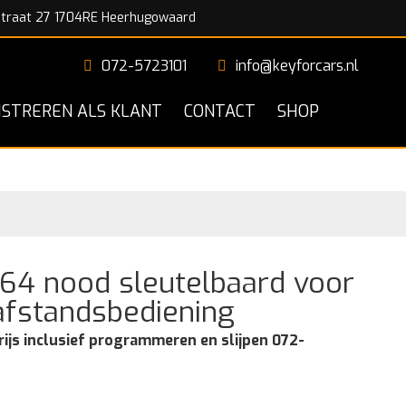
traat 27 1704RE Heerhugowaard
072-5723101
info@keyforcars.nl
ISTREREN ALS KLANT
CONTACT
SHOP
4 nood sleutelbaard voor
fstandsbediening
rijs inclusief programmeren en slijpen 072-