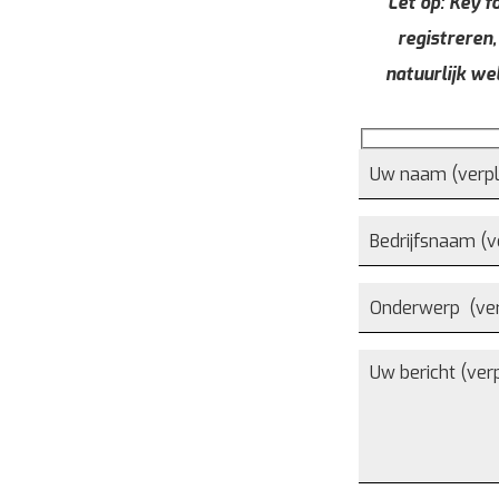
Let op: Key fo
registreren,
natuurlijk we