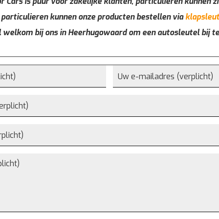
r Cars is puur voor zakelijke klanten, particulieren kunnen zi
 particulieren kunnen onze producten bestellen via
klapsleut
l welkom bij ons in Heerhugowaard om een autosleutel bij t