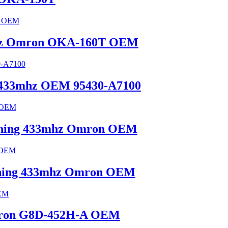
3mhz Omron OKA-160T OEM
 433mhz OEM 95430-A7100
diening 433mhz Omron OEM
iening 433mhz Omron OEM
mron G8D-452H-A OEM