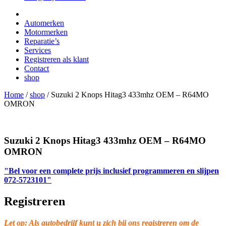
Automerken
Motormerken
Reparatie’s
Services
Registreren als klant
Contact
shop
Home
/
shop
/
Suzuki 2 Knops Hitag3 433mhz OEM – R64MO
OMRON
Suzuki 2 Knops Hitag3 433mhz OEM – R64MO
OMRON
"Bel voor een complete prijs inclusief programmeren en slijpen
072-5723101"
Registreren
Let op: Als autobedrijf kunt u zich bij ons registreren om de