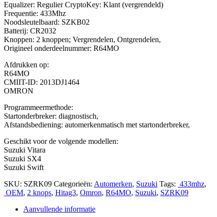
Equalizer: Regulier CryptoKey: Klant (vergrendeld)
Frequentie: 433Mhz
Noodsleutelbaard: SZKB02
Batterij: CR2032
Knoppen: 2 knoppen; Vergrendelen, Ontgrendelen,
Origineel onderdeelnummer: R64MO
Afdrukken op:
R64MO
CMIIT-ID: 2013DJ1464
OMRON
Programmeermethode:
Startonderbreker: diagnostisch,
Afstandsbediening: automerkenmatisch met startonderbreker,
Geschikt voor de volgende modellen:
Suzuki Vitara
Suzuki SX4
Suzuki Swift
SKU:
SZRK09
Categorieën:
Automerken
,
Suzuki
Tags:
433mhz
,
OEM
,
2 knops
,
Hitag3
,
Omron
,
R64MO
,
Suzuki
,
SZRK09
Aanvullende informatie