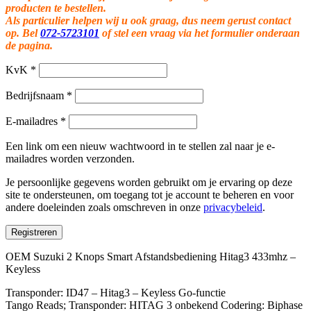
producten te bestellen.
Als particulier helpen wij u ook graag, dus neem gerust contact
op. Bel
072-5723101
of stel een vraag via het formulier onderaan
de pagina.
KvK
*
Bedrijfsnaam
*
E-mailadres
*
Een link om een nieuw wachtwoord in te stellen zal naar je e-
mailadres worden verzonden.
Je persoonlijke gegevens worden gebruikt om je ervaring op deze
site te ondersteunen, om toegang tot je account te beheren en voor
andere doeleinden zoals omschreven in onze
privacybeleid
.
Registreren
OEM Suzuki 2 Knops Smart Afstandsbediening Hitag3 433mhz –
Keyless
Transponder: ID47 – Hitag3 – Keyless Go-functie
Tango Reads; Transponder: HITAG 3 onbekend Codering: Biphase