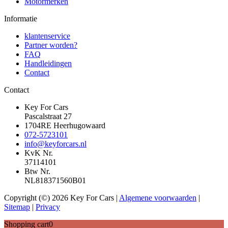
Motormerken
Informatie
klantenservice
Partner worden?
FAQ
Handleidingen
Contact
Contact
Key For Cars
Pascalstraat 27
1704RE Heerhugowaard
072-5723101
info@keyforcars.nl
KvK Nr.
37114101
Btw Nr.
NL818371560B01
Copyright (©) 2026 Key For Cars |
Algemene voorwaarden
|
Sitemap
|
Privacy
Shopping cart
0