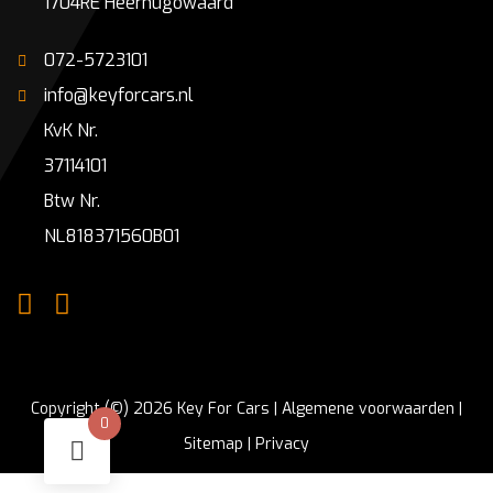
1704RE Heerhugowaard
072-5723101
info@keyforcars.nl
KvK Nr.
37114101
Btw Nr.
NL818371560B01
Copyright (©) 2026 Key For Cars |
Algemene voorwaarden
|
0
Sitemap
|
Privacy