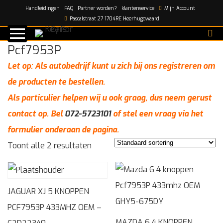
Handleidingen
FAQ
Partner worden?
klantenservice
Mijn Account
Home
/
Pcf7953P
Pascalstraat 27 1704RE Heerhugowaard
Pcf7953P
Let op: Als autobedrijf kunt u zich bij ons registreren om
de producten te bestellen.
Als particulier helpen wij u ook graag, dus neem gerust
contact op. Bel
072-5723101
of stel een vraag via het
formulier onderaan de pagina.
Toont alle 2 resultaten
JAGUAR XJ 5 KNOPPEN
PCF7953P 433MHZ OEM –
MAZDA 6 4 KNOPPEN