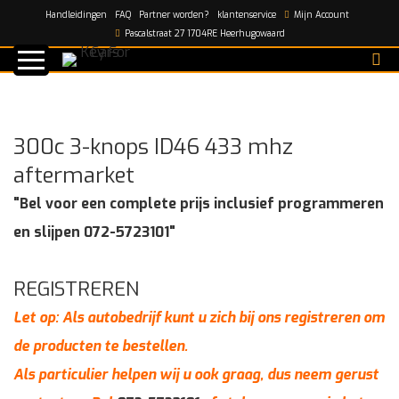
Handleidingen
FAQ
Partner worden?
klantenservice
Mijn Account
Home
/
shop
/
300c 3-knops ID46 433 mhz aftermarket
Pascalstraat 27 1704RE Heerhugowaard
300c 3-knops ID46 433 mhz
aftermarket
"Bel voor een complete prijs inclusief programmeren
en slijpen 072-5723101"
REGISTREREN
Let op: Als autobedrijf kunt u zich bij ons registreren om
de producten te bestellen.
Als particulier helpen wij u ook graag, dus neem gerust