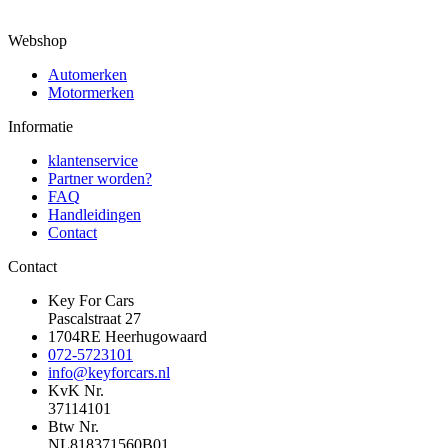
Webshop
Automerken
Motormerken
Informatie
klantenservice
Partner worden?
FAQ
Handleidingen
Contact
Contact
Key For Cars
Pascalstraat 27
1704RE Heerhugowaard
072-5723101
info@keyforcars.nl
KvK Nr.
37114101
Btw Nr.
NL818371560B01