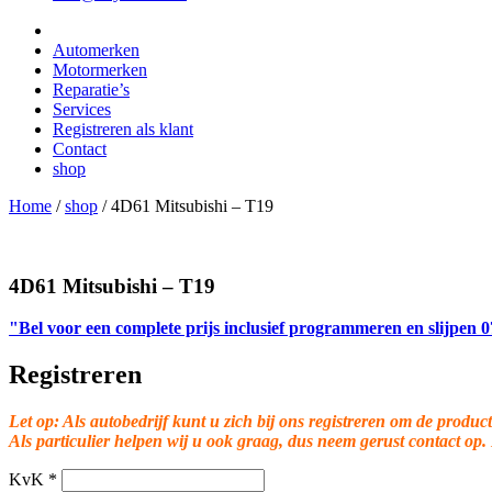
Automerken
Motormerken
Reparatie’s
Services
Registreren als klant
Contact
shop
Home
/
shop
/
4D61 Mitsubishi – T19
4D61 Mitsubishi – T19
"Bel voor een complete prijs inclusief programmeren en slijpen
Registreren
Let op: Als autobedrijf kunt u zich bij ons registreren om de product
Als particulier helpen wij u ook graag, dus neem gerust contact op.
KvK
*