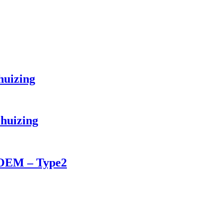
huizing
ehuizing
 OEM – Type2