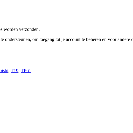
res worden verzonden.
e te ondersteunen, om toegang tot je account te beheren en voor andere
bishi
,
T19
,
TP61