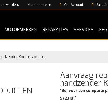
ner worden?
klantenservice
Mijn Account
Pascals
MOTORMERKEN
REPARATIE’S
SERVICES
REG
andzender Kontakslot etc..
Aanvraag repa
handzender Ko
RODUCTEN
"Bel voor een complete p
5723101"