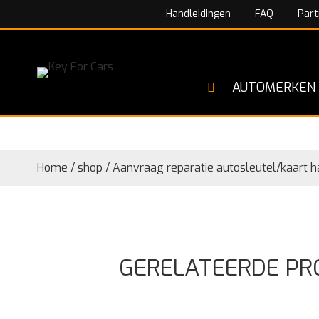
Handleidingen
FAQ
Part
AUTOMERKEN
Home
/
shop
/
Aanvraag reparatie autosleutel/kaart h
GERELATEERDE P