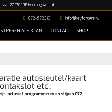
traat 27 1704RE Heerhugowaard
072-5723101
info@keyforcars.nl
ISTREREN ALS KLANT
CONTACT
SHOP
ratie autosleutel/kaart
ntakslot etc..
rijs inclusief programmeren en slijpen 072-