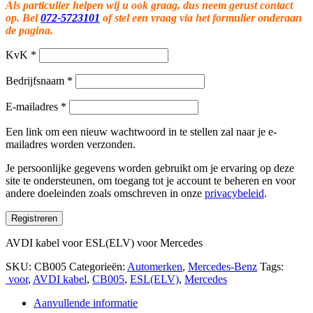
Als particulier helpen wij u ook graag, dus neem gerust contact
op. Bel
072-5723101
of stel een vraag via het formulier onderaan
de pagina.
KvK
*
Bedrijfsnaam
*
E-mailadres
*
Een link om een nieuw wachtwoord in te stellen zal naar je e-
mailadres worden verzonden.
Je persoonlijke gegevens worden gebruikt om je ervaring op deze
site te ondersteunen, om toegang tot je account te beheren en voor
andere doeleinden zoals omschreven in onze
privacybeleid
.
Registreren
AVDI kabel voor ESL(ELV) voor Mercedes
SKU:
CB005
Categorieën:
Automerken
,
Mercedes-Benz
Tags:
voor
,
AVDI kabel
,
CB005
,
ESL(ELV)
,
Mercedes
Aanvullende informatie