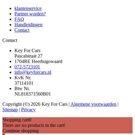
klantenservice
Partner worden?
FAQ
Handleidingen
Contact
Contact
Key For Cars
Pascalstraat 27
1704RE Heerhugowaard
072-5723101
info@keyforcars.nl
KvK Nr.
37114101
Btw Nr.
NL818371560B01
Copyright (©) 2026 Key For Cars |
Algemene voorwaarden
|
Sitemap
|
Privacy
Shopping cart
0
There are no products in the cart!
Continue shopping