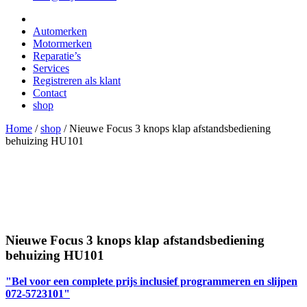
Automerken
Motormerken
Reparatie’s
Services
Registreren als klant
Contact
shop
Home
/
shop
/
Nieuwe Focus 3 knops klap afstandsbediening
behuizing HU101
Nieuwe Focus 3 knops klap afstandsbediening
behuizing HU101
"Bel voor een complete prijs inclusief programmeren en slijpen
072-5723101"