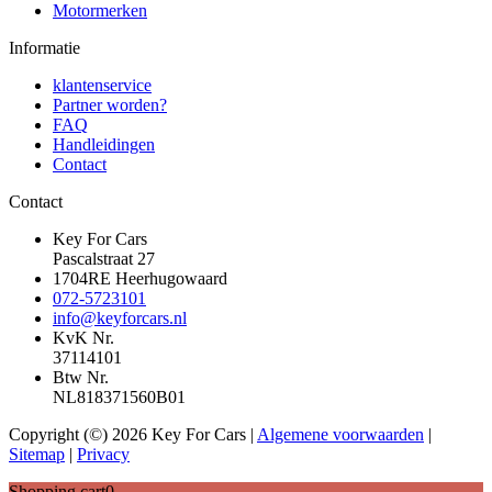
Motormerken
Informatie
klantenservice
Partner worden?
FAQ
Handleidingen
Contact
Contact
Key For Cars
Pascalstraat 27
1704RE Heerhugowaard
072-5723101
info@keyforcars.nl
KvK Nr.
37114101
Btw Nr.
NL818371560B01
Copyright (©) 2026 Key For Cars |
Algemene voorwaarden
|
Sitemap
|
Privacy
Shopping cart
0