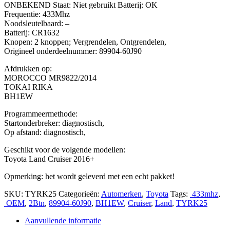
ONBEKEND Staat: Niet gebruikt Batterij: OK
Frequentie: 433Mhz
Noodsleutelbaard: –
Batterij: CR1632
Knopen: 2 knoppen; Vergrendelen, Ontgrendelen,
Origineel onderdeelnummer: 89904-60J90
Afdrukken op:
MOROCCO MR9822/2014
TOKAI RIKA
BH1EW
Programmeermethode:
Startonderbreker: diagnostisch,
Op afstand: diagnostisch,
Geschikt voor de volgende modellen:
Toyota Land Cruiser 2016+
Opmerking: het wordt geleverd met een echt pakket!
SKU:
TYRK25
Categorieën:
Automerken
,
Toyota
Tags:
433mhz
,
OEM
,
2Btn
,
89904-60J90
,
BH1EW
,
Cruiser
,
Land
,
TYRK25
Aanvullende informatie