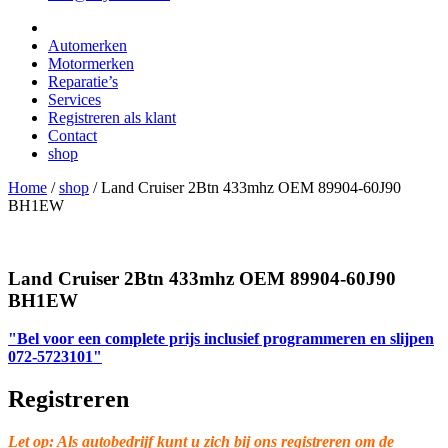
Automerken
Motormerken
Reparatie’s
Services
Registreren als klant
Contact
shop
Home
/
shop
/
Land Cruiser 2Btn 433mhz OEM 89904-60J90
BH1EW
Land Cruiser 2Btn 433mhz OEM 89904-60J90
BH1EW
"Bel voor een complete prijs inclusief programmeren en slijpen
072-5723101"
Registreren
Let op: Als autobedrijf kunt u zich bij ons registreren om de