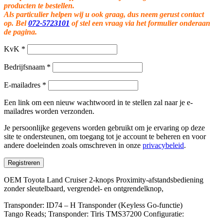
producten te bestellen.
Als particulier helpen wij u ook graag, dus neem gerust contact
op. Bel
072-5723101
of stel een vraag via het formulier onderaan
de pagina.
KvK
*
Bedrijfsnaam
*
E-mailadres
*
Een link om een nieuw wachtwoord in te stellen zal naar je e-
mailadres worden verzonden.
Je persoonlijke gegevens worden gebruikt om je ervaring op deze
site te ondersteunen, om toegang tot je account te beheren en voor
andere doeleinden zoals omschreven in onze
privacybeleid
.
Registreren
OEM Toyota Land Cruiser 2-knops Proximity-afstandsbediening
zonder sleutelbaard, vergrendel- en ontgrendelknop,
Transponder: ID74 – H Transponder (Keyless Go-functie)
Tango Reads; Transponder: Tiris TMS37200 Configuratie: