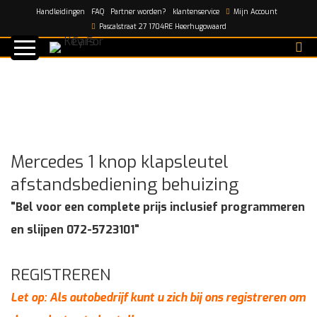
Handleidingen
FAQ
Partner worden?
klantenservice
Mijn Account
Home
/
shop
/
Mercedes 1 knop klapsleutel
Pascalstraat 27 1704RE Heerhugowaard
afstandsbediening behuizing
Mercedes 1 knop klapsleutel
afstandsbediening behuizing
"Bel voor een complete prijs inclusief programmeren
en slijpen 072-5723101"
REGISTREREN
Let op: Als autobedrijf kunt u zich bij ons registreren om