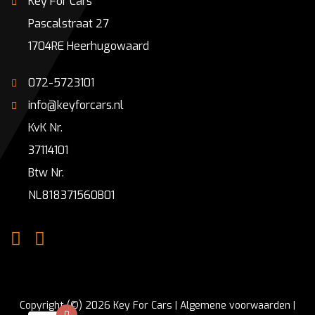
Key For Cars
Pascalstraat 27
1704RE Heerhugowaard
072-5723101
info@keyforcars.nl
KvK Nr.
37114101
Btw Nr.
NL818371560B01
Copyright (©) 2026 Key For Cars |
Algemene voorwaarden
|