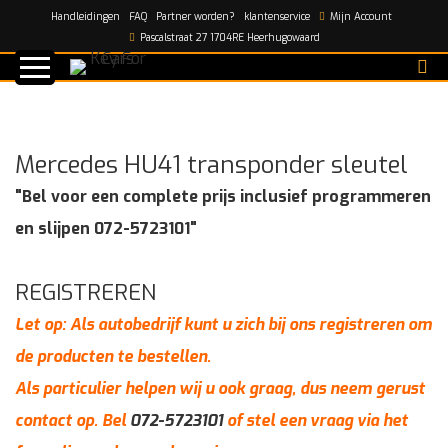
Handleidingen
FAQ
Partner worden?
klantenservice
Mijn Account
Home
/
shop
/
Mercedes HU41 transponder sleutel
Pascalstraat 27 1704RE Heerhugowaard
Mercedes HU41 transponder sleutel
"Bel voor een complete prijs inclusief programmeren
en slijpen 072-5723101"
REGISTREREN
Let op: Als autobedrijf kunt u zich bij ons registreren om
de producten te bestellen.
Als particulier helpen wij u ook graag, dus neem gerust
contact op. Bel
072-5723101
of stel een vraag via het