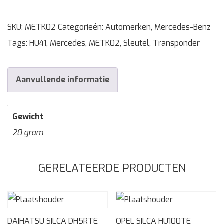
SKU:
METK02
Categorieën:
Automerken
,
Mercedes-Benz
Tags:
HU41
,
Mercedes
,
METK02
,
Sleutel
,
Transponder
Aanvullende informatie
Gewicht
20 gram
GERELATEERDE PRODUCTEN
DAIHATSU SILCA DH5RTE
OPEL SILCA HU100TE