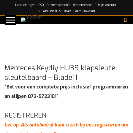
Handleidingen
FAQ
Partner worden?
klantenservice
Mijn Account
Home
/
shop
/
Mercedes Keydiy HU39 klapsleutel
Pascalstraat 27 1704RE Heerhugowaard
sleutelbaard – Blade11
Mercedes Keydiy HU39 klapsleutel
sleutelbaard – Blade11
"Bel voor een complete prijs inclusief programmeren
en slijpen 072-5723101"
REGISTREREN
Let op: Als autobedrijf kunt u zich bij ons registreren om