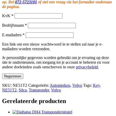
op. Bel
072-5723101
of stel een vraag via het formulier onderaan
de pagina.
KvK
*
Bedrijfsnaam
*
E-mailadres
*
Een link om een nieuw wachtwoord in te stellen zal naar je e-
mailadres worden verzonden.
Je persoonlijke gegevens worden gebruikt om je ervaring op deze
site te ondersteunen, om toegang tot je account te beheren en voor
andere doeleinden zoals omschreven in onze
privacybeleid
.
Registreren
SKU:
NE51T2
Categorieën:
Automerken
,
Volvo
Tags:
Key
,
NE51T2
,
Silca
,
Transponder
,
Volvo
Gerelateerde producten