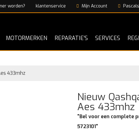
ner worden?
klantenservice
Mijn Account
Pascals
MOTORMERKEN
REPARATIE’S
SERVICES
REG
 Aes 433mhz
Nieuw Qashqa
Aes 433mhz
"Bel voor een complete p
5723101"