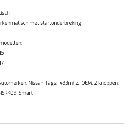
tisch
rkenmatisch met startonderbreking
 modellen:
15
17
Automerken
,
Nissan
Tags:
433mhz
,
OEM
,
2 knoppen
,
NSRK09
,
Smart