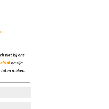
ren
.
ch niet bij ons
els.nl
en zijn
e laten maken.