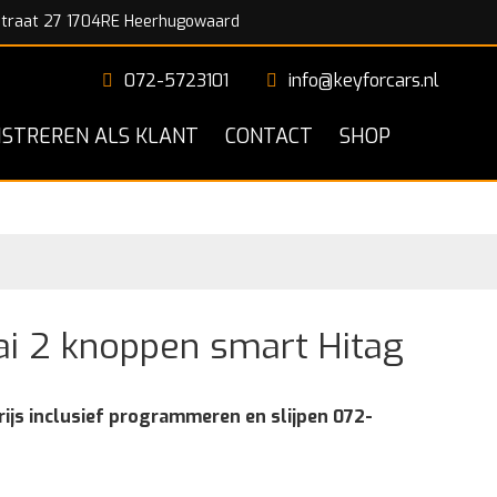
traat 27 1704RE Heerhugowaard
072-5723101
info@keyforcars.nl
ISTREREN ALS KLANT
CONTACT
SHOP
i 2 knoppen smart Hitag
rijs inclusief programmeren en slijpen 072-