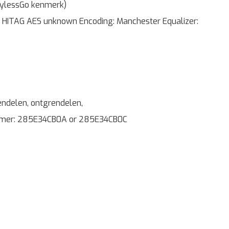
eylessGo kenmerk)
 HITAG AES unknown Encoding: Manchester Equalizer:
endelen, ontgrendelen,
mmer: 285E34CB0A or 285E34CB0C