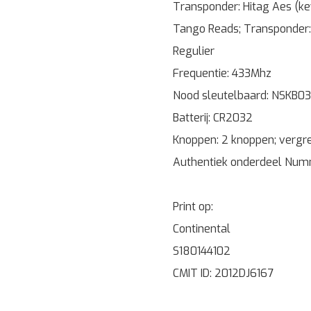
Transponder: Hitag Aes (k
Tango Reads; Transponder:
Regulier
Frequentie: 433Mhz
Nood sleutelbaard: NSKB03
Batterij: CR2032
Knoppen: 2 knoppen; vergr
Authentiek onderdeel Nu
Print op:
Continental
S180144102
CMIT ID: 2012DJ6167