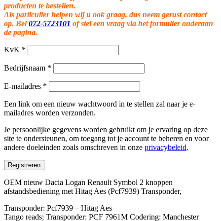
producten te bestellen.
Als particulier helpen wij u ook graag, dus neem gerust contact
op. Bel
072-5723101
of stel een vraag via het formulier onderaan
de pagina.
KvK
*
Bedrijfsnaam
*
E-mailadres
*
Een link om een nieuw wachtwoord in te stellen zal naar je e-
mailadres worden verzonden.
Je persoonlijke gegevens worden gebruikt om je ervaring op deze
site te ondersteunen, om toegang tot je account te beheren en voor
andere doeleinden zoals omschreven in onze
privacybeleid
.
Registreren
OEM nieuw Dacia Logan Renault Symbol 2 knoppen
afstandsbediening met Hitag Aes (Pcf7939) Transponder,
Transponder: Pcf7939 – Hitag Aes
Tango reads; Transponder: PCF 7961M Codering: Manchester