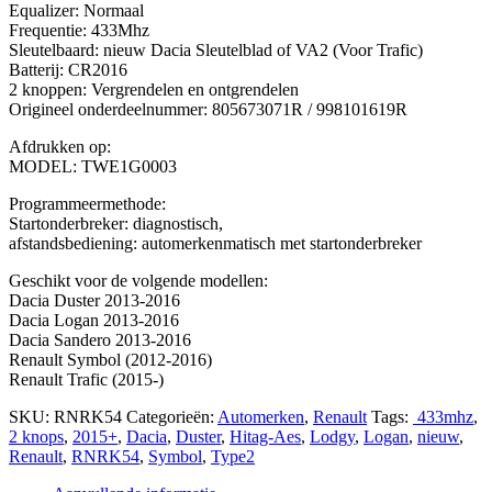
Equalizer: Normaal
Frequentie: 433Mhz
Sleutelbaard: nieuw Dacia Sleutelblad of VA2 (Voor Trafic)
Batterij: CR2016
2 knoppen: Vergrendelen en ontgrendelen
Origineel onderdeelnummer: 805673071R / 998101619R
Afdrukken op:
MODEL: TWE1G0003
Programmeermethode:
Startonderbreker: diagnostisch,
afstandsbediening: automerkenmatisch met startonderbreker
Geschikt voor de volgende modellen:
Dacia Duster 2013-2016
Dacia Logan 2013-2016
Dacia Sandero 2013-2016
Renault Symbol (2012-2016)
Renault Trafic (2015-)
SKU:
RNRK54
Categorieën:
Automerken
,
Renault
Tags:
433mhz
,
2 knops
,
2015+
,
Dacia
,
Duster
,
Hitag-Aes
,
Lodgy
,
Logan
,
nieuw
,
Renault
,
RNRK54
,
Symbol
,
Type2