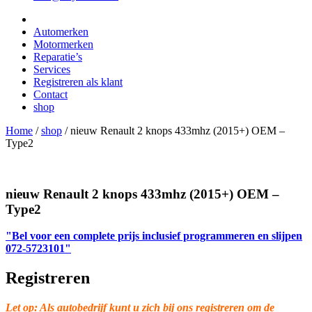
Automerken
Motormerken
Reparatie’s
Services
Registreren als klant
Contact
shop
Home
/
shop
/
nieuw Renault 2 knops 433mhz (2015+) OEM –
Type2
nieuw Renault 2 knops 433mhz (2015+) OEM –
Type2
"Bel voor een complete prijs inclusief programmeren en slijpen
072-5723101"
Registreren
Let op: Als autobedrijf kunt u zich bij ons registreren om de