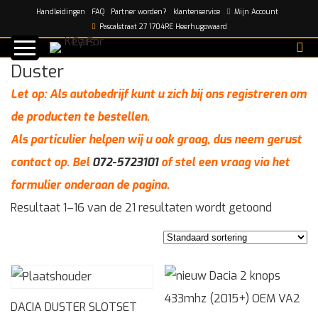
Handleidingen
FAQ
Partner worden?
klantenservice
Mijn Account
Home
/
Duster
Pascalstraat 27 1704RE Heerhugowaard
Duster
Let op: Als autobedrijf kunt u zich bij ons registreren om
de producten te bestellen.
Als particulier helpen wij u ook graag, dus neem gerust
contact op. Bel
072-5723101
of stel een vraag via het
formulier onderaan de pagina.
Resultaat 1–16 van de 21 resultaten wordt getoond
DACIA DUSTER SLOTSET