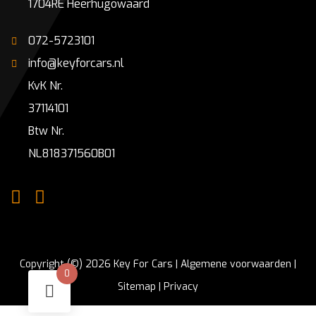
1704RE Heerhugowaard
072-5723101
info@keyforcars.nl
KvK Nr.
37114101
Btw Nr.
NL818371560B01
Copyright (©) 2026 Key For Cars |
Algemene voorwaarden
|
0
Sitemap
|
Privacy