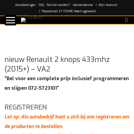
Handleidingen
FAQ
Partner worden?
klantenservice
Mijn Account
Home
/
shop
/
nieuw Renault 2 knops 433mhz (2015+) –
Pascalstraat 27 1704RE Heerhugowaard
VA2
nieuw Renault 2 knops 433mhz
(2015+) – VA2
"Bel voor een complete prijs inclusief programmeren
en slijpen 072-5723101"
REGISTREREN
Let op: Als autobedrijf kunt u zich bij ons registreren om
de producten te bestellen.