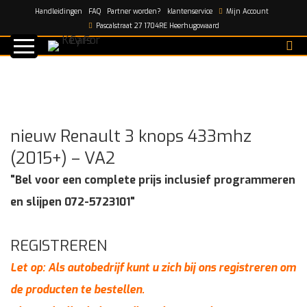
Handleidingen
FAQ
Partner worden?
klantenservice
Mijn Account
Home
/
shop
/
nieuw Renault 3 knops 433mhz (2015+) –
Pascalstraat 27 1704RE Heerhugowaard
VA2
nieuw Renault 3 knops 433mhz
(2015+) – VA2
"Bel voor een complete prijs inclusief programmeren
en slijpen 072-5723101"
REGISTREREN
Let op: Als autobedrijf kunt u zich bij ons registreren om
de producten te bestellen.