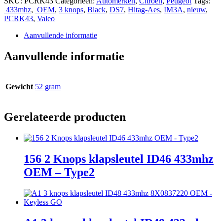
SKU:
PCRK43
Categorieën:
Automerken
,
Citroën
,
Peugeot
Tags:
433mhz
,
OEM
,
3 knops
,
Black
,
DS7
,
Hitag-Aes
,
IM3A
,
nieuw
,
PCRK43
,
Valeo
Aanvullende informatie
Aanvullende informatie
Gewicht
52 gram
Gerelateerde producten
156 2 Knops klapsleutel ID46 433mhz
OEM – Type2