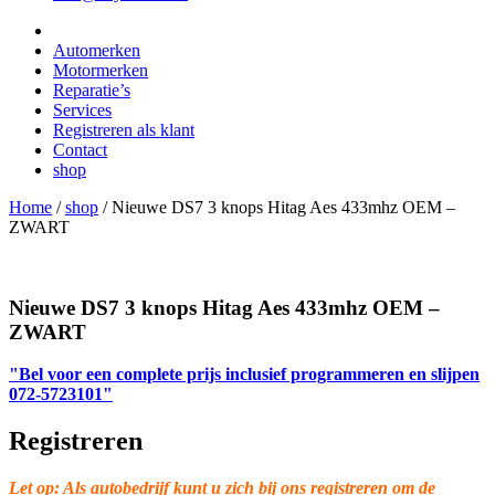
Automerken
Motormerken
Reparatie’s
Services
Registreren als klant
Contact
shop
Home
/
shop
/
Nieuwe DS7 3 knops Hitag Aes 433mhz OEM –
ZWART
Nieuwe DS7 3 knops Hitag Aes 433mhz OEM –
ZWART
"Bel voor een complete prijs inclusief programmeren en slijpen
072-5723101"
Registreren
Let op: Als autobedrijf kunt u zich bij ons registreren om de