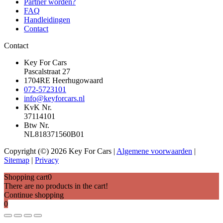
Partner worden?
FAQ
Handleidingen
Contact
Contact
Key For Cars
Pascalstraat 27
1704RE Heerhugowaard
072-5723101
info@keyforcars.nl
KvK Nr.
37114101
Btw Nr.
NL818371560B01
Copyright (©) 2026 Key For Cars |
Algemene voorwaarden
|
Sitemap
|
Privacy
Shopping cart
0
There are no products in the cart!
Continue shopping
0