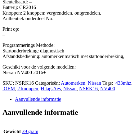
Sleutelbaard: –
Batterij: CR2016
Knoppen: 2 knoppen; vergrendelen, ontgrendelen,
Authentiek onderdeel No: –
Print op:
–
Programmerings Methode:
Startonderbreking: diagnostisch
Afstandsbediening: automerkenmatisch met startonderbreking,
Geschikt voor de volgende modellen:
Nissan NV400 2016+
SKU:
NSRK16
Categorieën:
Automerken
,
Nissan
Tags:
433mhz
,
OEM
,
2 knoppen
,
Hitag-Aes
,
Nissan
,
NSRK16
,
NV400
Aanvullende informatie
Aanvullende informatie
Gewicht
39 gram